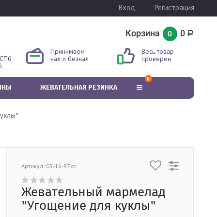
Вход
Регистрация
Корзина
0
0
Р
Принимаем
Весь товар
 СПб
нал и безнал
проверен
б
6
ИНЫ
ЖЕВАТЕЛЬНАЯ РЕЗИНКА
уклы"
Артикул: 05-16-97zc
Жевательный мармелад
"Угощение для куклы"