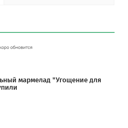
коро обновится
льный мармелад "Угощение для
упили