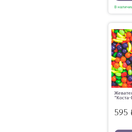
В наличи
Жевате
"Коста-
595