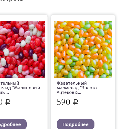
ательный
Жевательный
елад "Малиновый
мармелад "Золото
&...
Ацтеков&...
0
590
Р
Р
одробнее
Подробнее