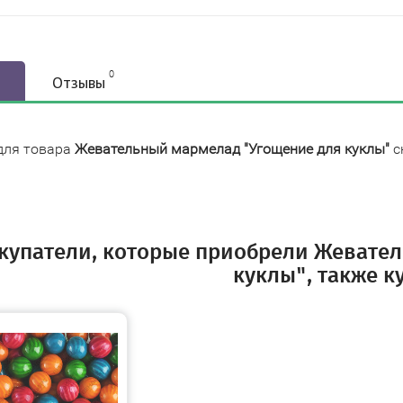
0
Отзывы
для товара
Жевательный мармелад "Угощение для куклы"
с
купатели, которые приобрели Жевате
куклы", также к