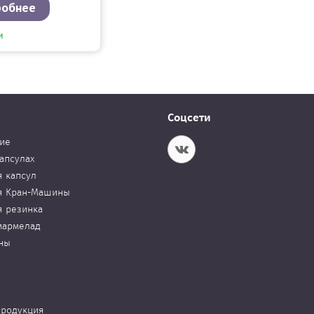
робнее
и
Соцсети
ие
апсулах
я капсул
я Кран-Машины
я резинка
мармелад
ны
продукция