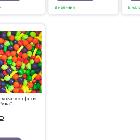
и
В наличии
В нал
льные конфеты
Рика"
Р