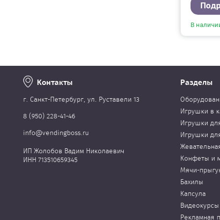
Под
В наличи
Контакты
Разделы
г. Cанкт-Петербург, ул. Руставели 13
Оборудован
Игрушки в к
8 (950) 228-41-46
Игрушки дл
info@vendingboss.ru
Игрушки дл
Жевательна
ИП Жолобов Вадим Николаевич
Конфеты и 
ИНН 713510659345
Мячи-прыгу
Бахилы
Капсула
Видеокурсы
Рекламная 