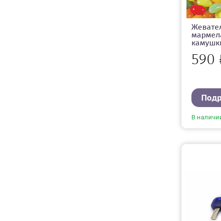
Жевате
мармел
камушки
590
Под
В наличи