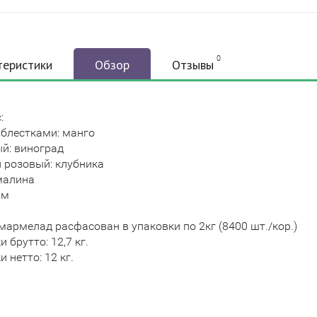
0
теристики
Обзор
Отзывы
:
 блестками: манго
й: виноград
 розовый: клубника
малина
йм
мармелад расфасован в упаковки по 2кг (8400 шт./кор.)
 брутто: 12,7 кг.
и нетто: 12 кг.