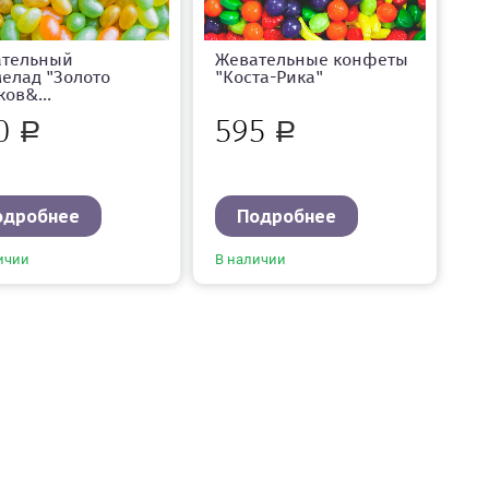
ательный
Жевательные конфеты
елад "Золото
"Коста-Рика"
ков&...
0
595
Р
Р
одробнее
Подробнее
ичии
В наличии