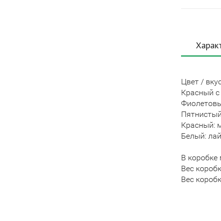
Харак
Цвет / вкус
Красный с
Фиолетовы
Пятнистый
Красный: 
Белый: ла
В коробке 
Вес коробки
Вес коробк