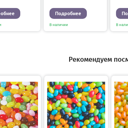
робнее
Подробнее
По
и
В наличии
В нал
Рекомендуем пос