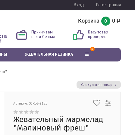
Вход
Регистрация
Корзина
0
0
Р
Принимаем
Весь товар
 СПб
нал и безнал
проверен
б
6
ИНЫ
ЖЕВАТЕЛЬНАЯ РЕЗИНКА
еш"
Следующий товар
Артикул: 05-16-91zc
Жевательный мармелад
"Малиновый фреш"