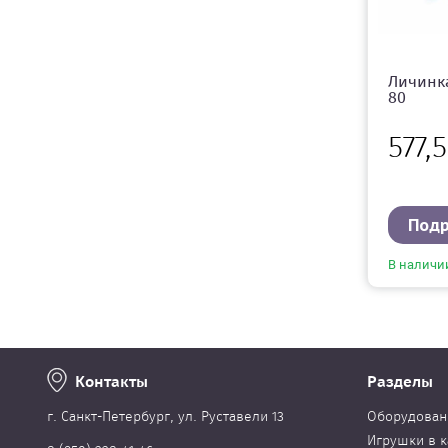
Личинка
80
577,
Под
В наличи
Контакты
Разделы
г. Cанкт-Петербург, ул. Руставели 13
Оборудован
Игрушки в к