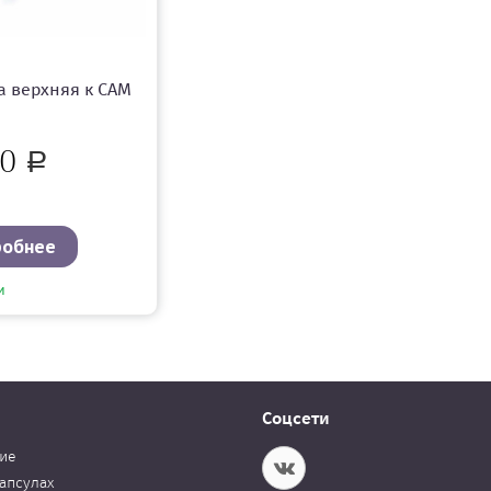
 верхняя к САМ
50
Р
робнее
и
Соцсети
ие
апсулах