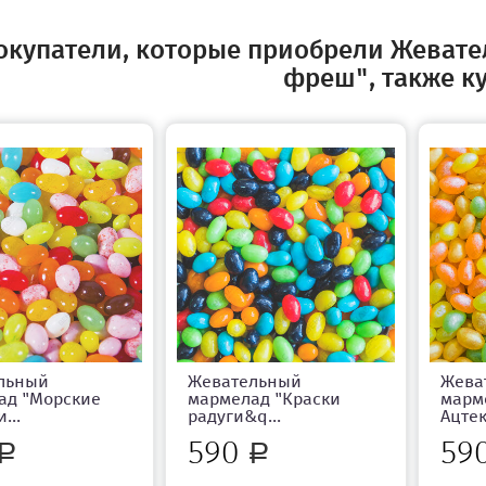
окупатели, которые приобрели Жеват
фреш", также к
льный
Жевательный
Жева
ад "Морские
мармелад "Краски
марм
...
радуги&q...
Ацтек
590
59
Р
Р