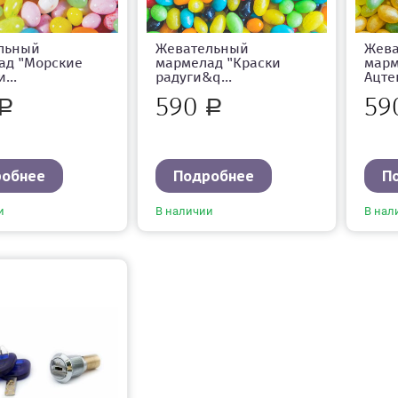
льный
Жевательный
Жев
ад "Морские
мармелад "Краски
марм
...
радуги&q...
Ацте
590
59
Р
Р
робнее
Подробнее
П
и
В наличии
В нал