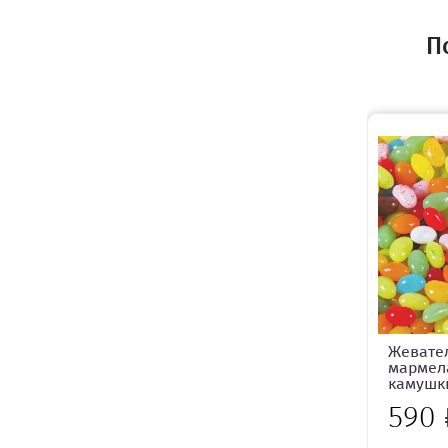
П
Жевате
мармел
камушки
590