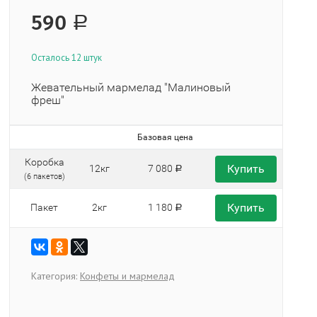
590
Р
Осталось 12 штук
Жевательный мармелад "Малиновый
фреш"
Базовая цена
Коробка
Купить
12кг
7 080
Р
(6 пакетов)
Купить
Пакет
2кг
1 180
Р
Категория:
Конфеты и мармелад