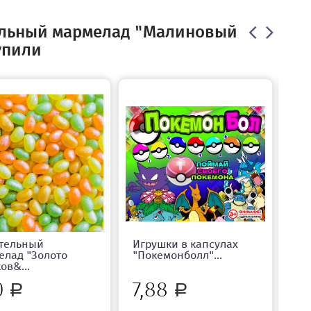
ельный мармелад "Малиновый
упили
тельный
Игрушки в капсулах
Же
елад "Золото
"Покемонболл"...
"К
ов&...
0
7,88
5
Р
Р