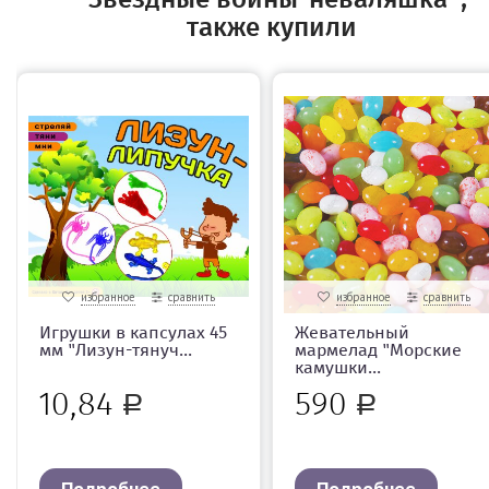
также купили
избранное
сравнить
избранное
сравнить
Игрушки в капсулах 45
Жевательный
мм "Лизун-тянуч...
мармелад "Морские
камушки...
10,84
590
Р
Р
Подробнее
Подробнее