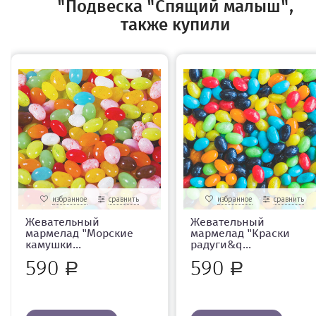
"Подвеска "Спящий малыш",
также купили
избранное
сравнить
избранное
сравнить
Жевательный
Жевательный
мармелад "Морские
мармелад "Краски
камушки...
радуги&q...
590
590
Р
Р