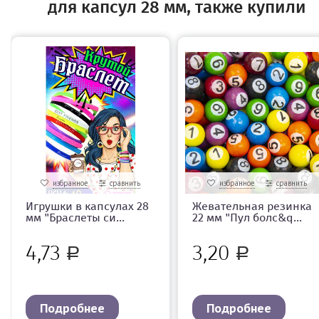
для капсул 28 мм, также купили
избранное
сравнить
избранное
сравнить
Игрушки в капсулах 28
Жевательная резинка
мм "Браслеты си...
22 мм "Пул болс&q...
4,73
3,20
Р
Р
Подробнее
Подробнее