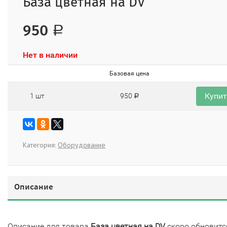
База цветная на DV
950
Р
Нет в наличии
Базовая цена
Купи
1 шт
950
Р
Категория:
Оборудование
Описание
Описание для товара
База цветная на DV
скоро обновитс