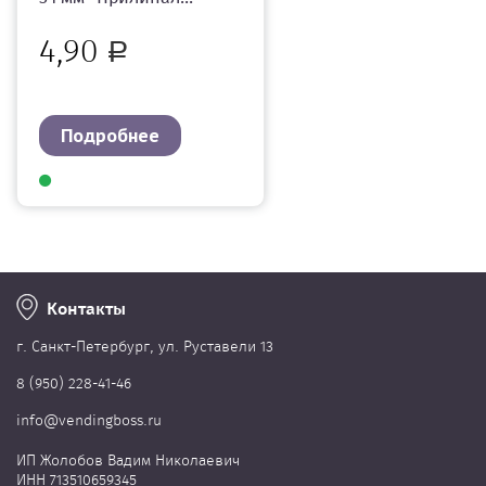
4,90
Р
Подробнее
Контакты
г. Cанкт-Петербург, ул. Руставели 13
8 (950) 228-41-46
info@vendingboss.ru
ИП Жолобов Вадим Николаевич
ИНН 713510659345