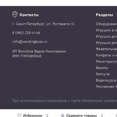
Контакты
Разделы
г. Cанкт-Петербург, ул. Руставели 13
Оборудован
Игрушки в к
8 (950) 228-41-46
Игрушки дл
info@vendingboss.ru
Игрушки дл
Жевательна
ИП Жолобов Вадим Николаевич
Конфеты и 
ИНН 713510659345
Мячи-прыгу
Бахилы
Капсула
Видеокурсы
Рекламная 
При использовании материалов с сайта обязательно указани
Избранное
Сравнить товары
Заказать бесплатный звонок
0
0