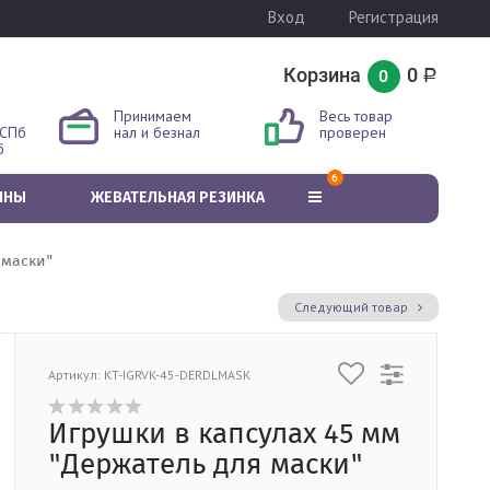
Вход
Регистрация
Корзина
0
0
Р
Принимаем
Весь товар
 СПб
нал и безнал
проверен
б
6
ИНЫ
ЖЕВАТЕЛЬНАЯ РЕЗИНКА
 маски"
Следующий товар
Артикул: KT-IGRVK-45-DERDLMASK
Игрушки в капсулах 45 мм
"Держатель для маски"