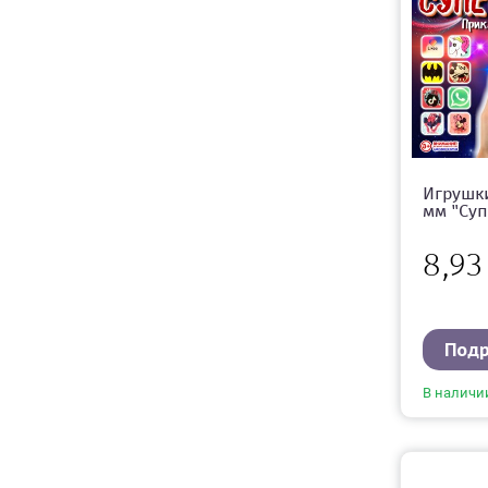
Игрушки
мм "Суп
8,9
Под
В наличи