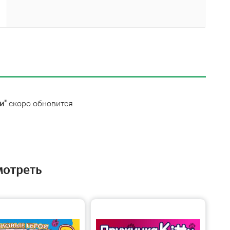
и"
скоро обновится
мотреть