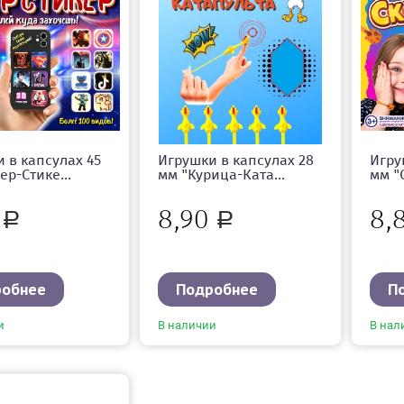
 в капсулах 45
Игрушки в капсулах 28
Игру
ер-Стике...
мм "Курица-Ката...
мм "
3
8,90
8,
Р
Р
робнее
Подробнее
П
и
В наличии
В нал