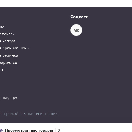
Соцсети
ие
апсулах
я капсул
я Кран-Машины
я резинка
мармелад
ны
продукция
е прямой ссылки на источник.
Просмотренные товары
0