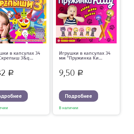
шки в капсулах 34
Игрушки в капсулах 34
Скрепыш 3&q...
мм "Пружинка Ки...
82
9,50
Р
Р
одробнее
Подробнее
ичии
В наличии