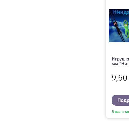
Игрушки
мм "Нин
9,6
Под
В наличи