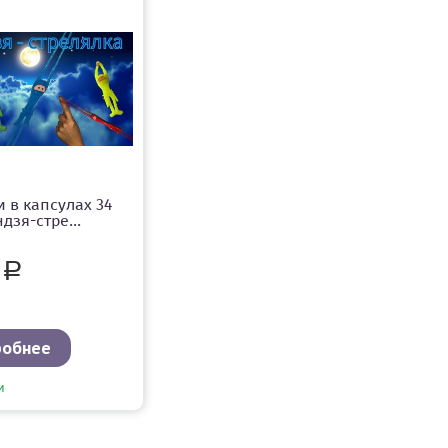
 в капсулах 34
дзя-стре...
0
Р
робнее
и