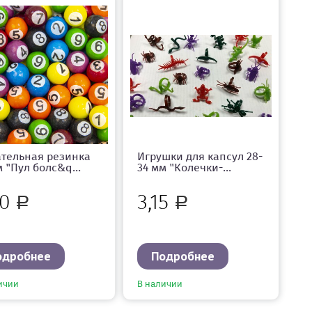
тельная резинка
Игрушки для капсул 28-
м "Пул болс&q...
34 мм "Колечки-...
20
3,15
Р
Р
одробнее
Подробнее
ичии
В наличии