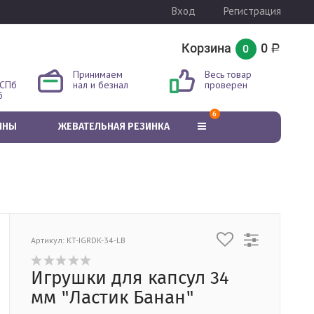
Вход
Регистрация
Корзина
0
0
Р
Принимаем
Весь товар
 СПб
нал и безнал
проверен
б
6
ИНЫ
ЖЕВАТЕЛЬНАЯ РЕЗИНКА
Артикул: KT-IGRDK-34-LB
Игрушки для капсул 34
мм "Ластик Банан"