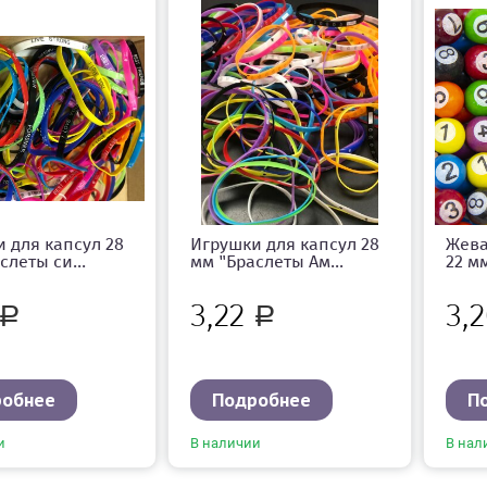
 для капсул 28
Игрушки для капсул 28
Жева
слеты си...
мм "Браслеты Ам...
22 м
3,22
3,
Р
Р
робнее
Подробнее
П
и
В наличии
В нал