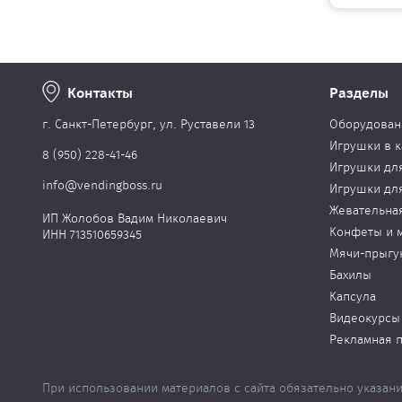
Контакты
Разделы
г. Cанкт-Петербург, ул. Руставели 13
Оборудован
Игрушки в к
8 (950) 228-41-46
Игрушки дл
info@vendingboss.ru
Игрушки дл
Жевательна
ИП Жолобов Вадим Николаевич
Конфеты и 
ИНН 713510659345
Мячи-прыгу
Бахилы
Капсула
Видеокурсы
Рекламная 
При использовании материалов с сайта обязательно указани