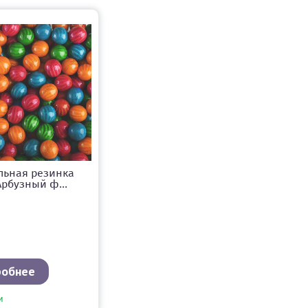
льная резинка
Арбузный ф...
робнее
и