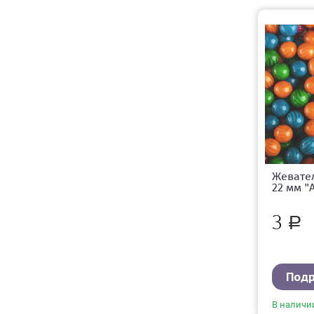
Жевате
22 мм "
3
Р
Под
В наличи