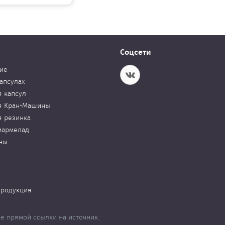
Соцсети
ие
апсулах
я капсул
я Кран-Машины
я резинка
мармелад
ны
продукция
е прямой ссылки на источник.