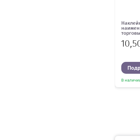
Наклей
наимен
торгов
10,5
Под
В наличи