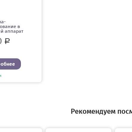
ка-
ование в
ый аппарат
0
Р
робнее
и
Рекомендуем пос