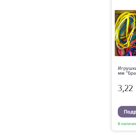
Игрушки
мм "Бра
3,22
Под
В наличи