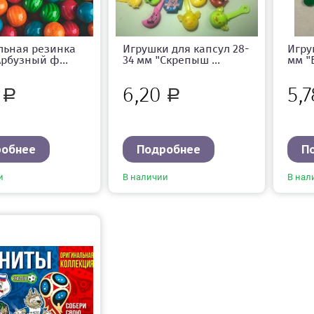
льная резинка
Игрушки для капсул 28-
Игру
Арбузный ф...
34 мм "Скрепыш ...
мм "
5
6,20
5,
Р
Р
робнее
Подробнее
П
и
В наличии
В нал