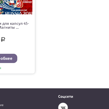
 для капсул 45-
Магниты ...
0
Р
робнее
и
Соцсети
ие