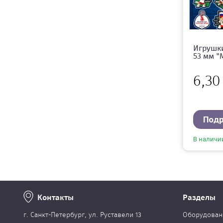
Игрушки
53 мм "
6,3
Под
В наличи
Контакты
Разделы
г. Cанкт-Петербург, ул. Руставели 13
Оборудован