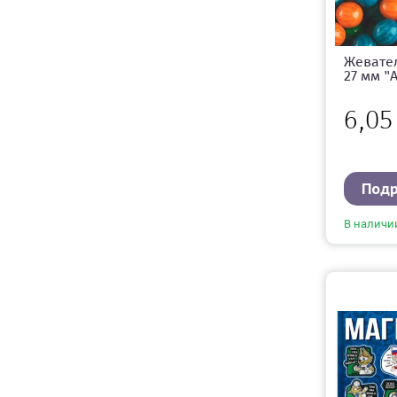
Жевате
27 мм "
6,0
Под
В наличи