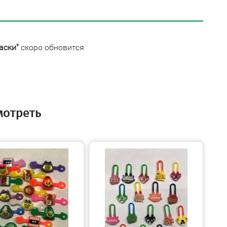
аски"
скоро обновится
мотреть